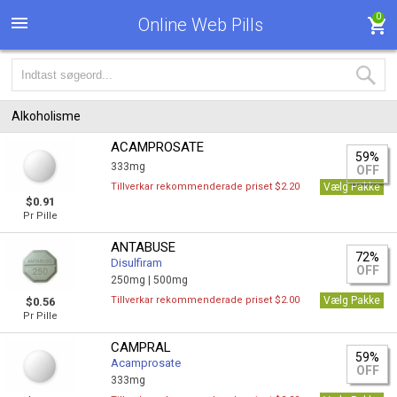
0
Online Web Pills
Alkoholisme
ACAMPROSATE
59%
333mg
OFF
Tillverkar rekommenderade priset $2.20
Vælg Pakke
$0.91
Pr Pille
ANTABUSE
72%
Disulfiram
OFF
250mg |
500mg
Tillverkar rekommenderade priset $2.00
Vælg Pakke
$0.56
Pr Pille
CAMPRAL
59%
Acamprosate
OFF
333mg