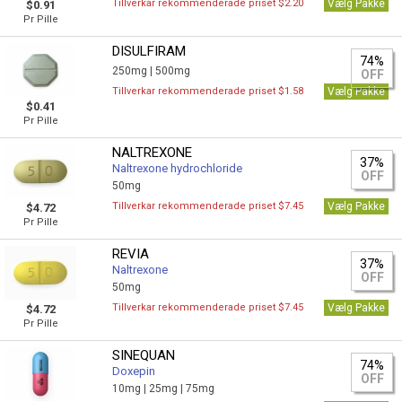
Tillverkar rekommenderade priset $2.20
Vælg Pakke
$0.91
Pr Pille
DISULFIRAM
74%
250mg |
500mg
OFF
Tillverkar rekommenderade priset $1.58
Vælg Pakke
$0.41
Pr Pille
NALTREXONE
37%
Naltrexone hydrochloride
OFF
50mg
Tillverkar rekommenderade priset $7.45
Vælg Pakke
$4.72
Pr Pille
REVIA
37%
Naltrexone
OFF
50mg
Tillverkar rekommenderade priset $7.45
Vælg Pakke
$4.72
Pr Pille
SINEQUAN
74%
Doxepin
OFF
10mg |
25mg |
75mg